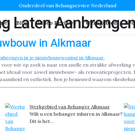
Onderdeel van Behangservice Nederland
ng Laten Aanbrenge
me
Blog
Video Reviews
Werkgebied
We
euwbouw in Alkmaar
voor wie op zoek is naar een snelle en strakke afwerking 
het ideaal voor zowel nieuwbouw- als renovatieprojecten.
zaamheid en esthetiek. Ben je benieuwd waarom vliesbeha
Werkgebied van Behanger Alkmaar
Wilt u een behanger inhuren in Alkmaar?
Dit is het...