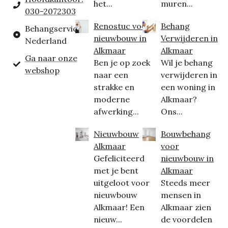
het...
muren...
030-2072303
Renostuc voor
Behang
Behangservice
nieuwbouw in
Verwijderen in
Nederland
Alkmaar
Alkmaar
Ga naar onze
Ben je op zoek
Wil je behang
webshop
naar een
verwijderen in
strakke en
een woning in
moderne
Alkmaar?
afwerking...
Ons...
Nieuwbouw
Bouwbehang
Alkmaar
voor
Gefeliciteerd
nieuwbouw in
met je bent
Alkmaar
uitgeloot voor
Steeds meer
nieuwbouw
mensen in
Alkmaar! Een
Alkmaar zien
nieuw...
de voordelen