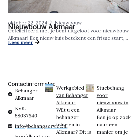
oktober 22, 2024
Nieuwbouw
Nieuwbouw Alkmaar
Gefeliciteerd met je bent uitgeloot voor nieuwbouw
Alkmaar! Een nieuw huis betekent een frisse start,...
Lees meer
Contactinformatie:
Werkgebied
Stucbehang
Behanger
van Behanger
voor
Alkmaar
Alkmaar
nieuwbouw in
KVK:
Wilt u een
Alkmaar
58037640
behanger
Ben je op zoek
inhuren in
naar een
info@behangservice.nl
Alkmaar? Dit is
manier om je
Hoofdkantoor: