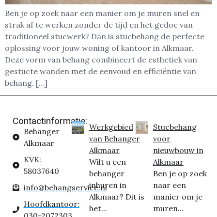
Ben je op zoek naar een manier om je muren snel en
strak af te werken zonder de tijd en het gedoe van
traditioneel stucwerk? Dan is stucbehang de perfecte
oplossing voor jouw woning of kantoor in Alkmaar.
Deze vorm van behang combineert de esthetiek van
gestucte wanden met de eenvoud en efficiëntie van
behang. […]
Contactinformatie:
Werkgebied
Stucbehang
Behanger
van Behanger
voor
Alkmaar
Alkmaar
nieuwbouw in
KVK:
Wilt u een
Alkmaar
58037640
behanger
Ben je op zoek
inhuren in
naar een
info@behangservice.nl
Alkmaar? Dit is
manier om je
Hoofdkantoor:
het...
muren...
030-2072303