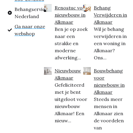
Renostuc voor
Behang
Behangservice
nieuwbouw in
Verwijderen in
Nederland
Alkmaar
Alkmaar
Ga naar onze
Ben je op zoek
Wil je behang
webshop
naar een
verwijderen in
strakke en
een woning in
moderne
Alkmaar?
afwerking...
Ons...
Nieuwbouw
Bouwbehang
Alkmaar
voor
Gefeliciteerd
nieuwbouw in
met je bent
Alkmaar
uitgeloot voor
Steeds meer
nieuwbouw
mensen in
Alkmaar! Een
Alkmaar zien
nieuw...
de voordelen
van