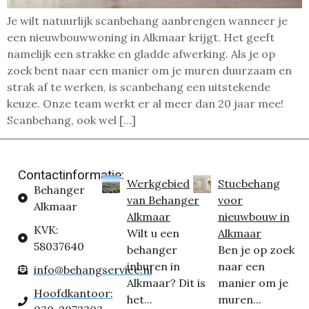
Je wilt natuurlijk scanbehang aanbrengen wanneer je
een nieuwbouwwoning in Alkmaar krijgt. Het geeft
namelijk een strakke en gladde afwerking. Als je op
zoek bent naar een manier om je muren duurzaam en
strak af te werken, is scanbehang een uitstekende
keuze. Onze team werkt er al meer dan 20 jaar mee!
Scanbehang, ook wel […]
Contactinformatie:
Werkgebied
Stucbehang
Behanger
van Behanger
voor
Alkmaar
Alkmaar
nieuwbouw in
KVK:
Wilt u een
Alkmaar
58037640
behanger
Ben je op zoek
inhuren in
naar een
info@behangservice.nl
Alkmaar? Dit is
manier om je
Hoofdkantoor:
het...
muren...