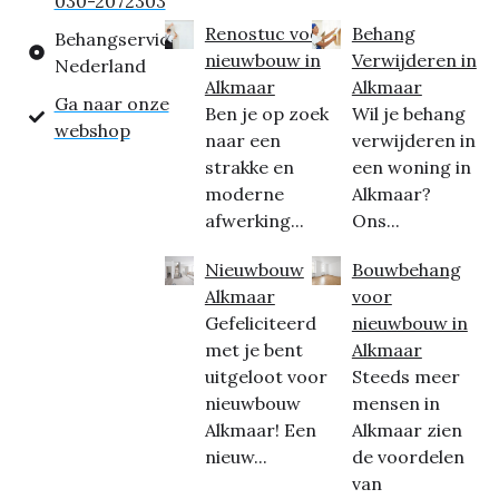
030-2072303
Renostuc voor
Behang
Behangservice
nieuwbouw in
Verwijderen in
Nederland
Alkmaar
Alkmaar
Ga naar onze
Ben je op zoek
Wil je behang
webshop
naar een
verwijderen in
strakke en
een woning in
moderne
Alkmaar?
afwerking...
Ons...
Nieuwbouw
Bouwbehang
Alkmaar
voor
Gefeliciteerd
nieuwbouw in
met je bent
Alkmaar
uitgeloot voor
Steeds meer
nieuwbouw
mensen in
Alkmaar! Een
Alkmaar zien
nieuw...
de voordelen
van