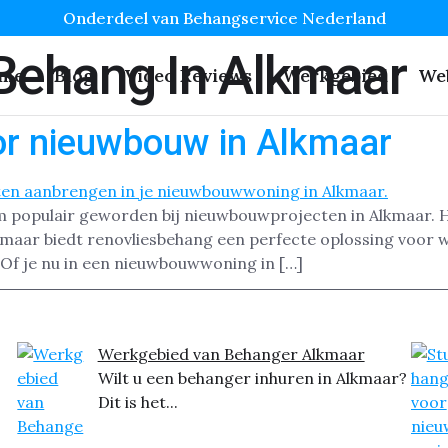
Onderdeel van Behangservice Nederland
Behang In Alkmaar
me
Blog
Video Reviews
Werkgebied
We
or nieuwbouw in Alkmaar
m populair geworden bij nieuwbouwprojecten in Alkmaar. He
kmaar biedt renovliesbehang een perfecte oplossing voor w
 Of je nu in een nieuwbouwwoning in […]
Werkgebied van Behanger Alkmaar
Wilt u een behanger inhuren in Alkmaar?
Dit is het...