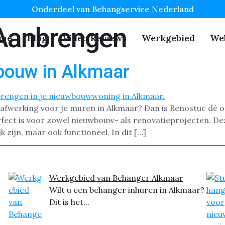
Onderdeel van Behangservice Nederland
Aanbrengen
me
Blog
Video Reviews
Werkgebied
We
bouw in Alkmaar
afwerking voor je muren in Alkmaar? Dan is Renostuc dé o
rfect is voor zowel nieuwbouw- als renovatieprojecten. D
k zijn, maar ook functioneel. In dit […]
Werkgebied van Behanger Alkmaar
Wilt u een behanger inhuren in Alkmaar?
Dit is het...