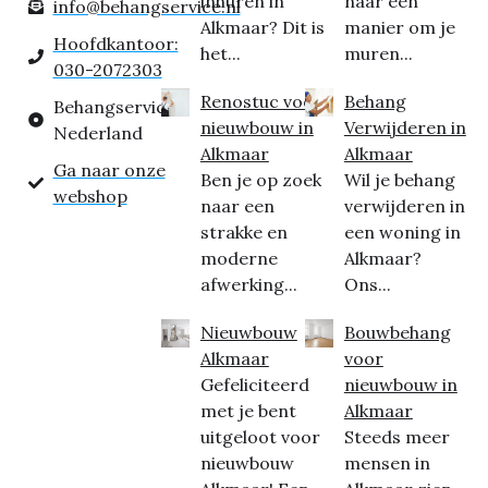
inhuren in
naar een
info@behangservice.nl
Alkmaar? Dit is
manier om je
Hoofdkantoor:
het...
muren...
030-2072303
Renostuc voor
Behang
Behangservice
nieuwbouw in
Verwijderen in
Nederland
Alkmaar
Alkmaar
Ga naar onze
Ben je op zoek
Wil je behang
webshop
naar een
verwijderen in
strakke en
een woning in
moderne
Alkmaar?
afwerking...
Ons...
Nieuwbouw
Bouwbehang
Alkmaar
voor
Gefeliciteerd
nieuwbouw in
met je bent
Alkmaar
uitgeloot voor
Steeds meer
nieuwbouw
mensen in