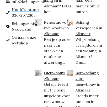
inhuren in
naar een
info@behangservice.nl
Alkmaar? Dit is
manier om je
Hoofdkantoor:
het...
muren...
030-2072303
Renostuc voor
Behang
Behangservice
nieuwbouw in
Verwijderen in
Nederland
Alkmaar
Alkmaar
Ga naar onze
Ben je op zoek
Wil je behang
webshop
naar een
verwijderen in
strakke en
een woning in
moderne
Alkmaar?
afwerking...
Ons...
Nieuwbouw
Bouwbehang
Alkmaar
voor
Gefeliciteerd
nieuwbouw in
met je bent
Alkmaar
uitgeloot voor
Steeds meer
nieuwbouw
mensen in