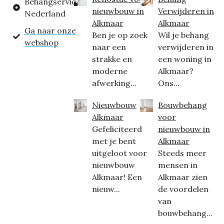
Behangservice
nieuwbouw in
Verwijderen in
Nederland
Alkmaar
Alkmaar
Ga naar onze
Ben je op zoek
Wil je behang
webshop
naar een
verwijderen in
strakke en
een woning in
moderne
Alkmaar?
afwerking...
Ons...
Nieuwbouw
Bouwbehang
Alkmaar
voor
Gefeliciteerd
nieuwbouw in
met je bent
Alkmaar
uitgeloot voor
Steeds meer
nieuwbouw
mensen in
Alkmaar! Een
Alkmaar zien
nieuw...
de voordelen
van
bouwbehang...