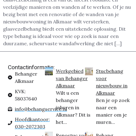
veelzijdige manieren om wanden af te werken. Of je nu
bezig bent met een renovatie of de wanden van je
nieuwbouwwoning in Alkmaar wilt versterken,
glasvezelbehang biedt een uitstekende oplossing. Dit
type behang is ideaal voor wie op zoek is naar een
duurzame, scheurvaste wandafwerking die niet […]
Contactinformatie:
Werkgebied
Stucbehang
Behanger
van Behanger
voor
Alkmaar
Alkmaar
nieuwbouw in
KVK:
Wilt u een
Alkmaar
58037640
behanger
Ben je op zoek
inhuren in
naar een
info@behangservice.nl
Alkmaar? Dit is
manier om je
Hoofdkantoor:
het...
muren...
030-2072303
Renostuc voor
Behang