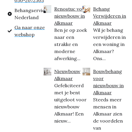
030-2072303
Renostuc voor
Behang
Behangservice
nieuwbouw in
Verwijderen in
Nederland
Alkmaar
Alkmaar
Ga naar onze
Ben je op zoek
Wil je behang
webshop
naar een
verwijderen in
strakke en
een woning in
moderne
Alkmaar?
afwerking...
Ons...
Nieuwbouw
Bouwbehang
Alkmaar
voor
Gefeliciteerd
nieuwbouw in
met je bent
Alkmaar
uitgeloot voor
Steeds meer
nieuwbouw
mensen in
Alkmaar! Een
Alkmaar zien
nieuw...
de voordelen
van