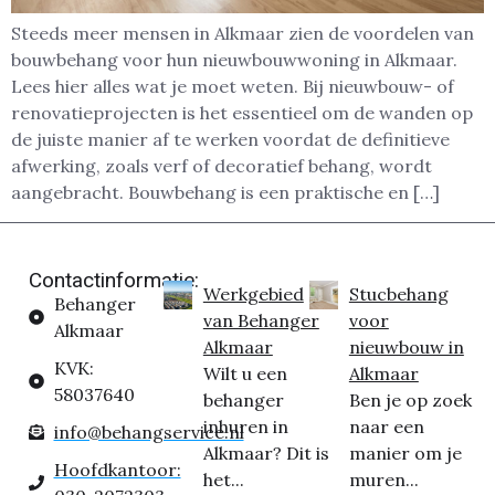
Steeds meer mensen in Alkmaar zien de voordelen van
bouwbehang voor hun nieuwbouwwoning in Alkmaar.
Lees hier alles wat je moet weten. Bij nieuwbouw- of
renovatieprojecten is het essentieel om de wanden op
de juiste manier af te werken voordat de definitieve
afwerking, zoals verf of decoratief behang, wordt
aangebracht. Bouwbehang is een praktische en […]
Contactinformatie:
Werkgebied
Stucbehang
Behanger
van Behanger
voor
Alkmaar
Alkmaar
nieuwbouw in
KVK:
Wilt u een
Alkmaar
58037640
behanger
Ben je op zoek
inhuren in
naar een
info@behangservice.nl
Alkmaar? Dit is
manier om je
Hoofdkantoor:
het...
muren...