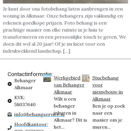
Je kunt door ons fotobehang laten aanbrengen in een
woning in Alkmaar. Onze behangers zijn vakkundig en
rekenen goedkope prijzen. Foto behang is een
prachtige manier om elke ruimte in je huis te
transformeren en een persoonlijke touch te geven. We
doen dit wel al 20 jaar! Of je nu kiest voor een
indrukwekkend landschap, […]
Contactinformatie:
Werkgebied
Stucbehang
Behanger
van Behanger
voor
Alkmaar
Alkmaar
nieuwbouw in
KVK:
Wilt u een
Alkmaar
58037640
behanger
Ben je op zoek
inhuren in
naar een
info@behangservice.nl
Alkmaar? Dit is
manier om je
Hoofdkantoor:
het...
muren...