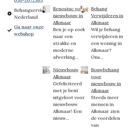
030-2072303
Renostuc voor
Behang
Behangservice
nieuwbouw in
Verwijderen in
Nederland
Alkmaar
Alkmaar
Ga naar onze
Ben je op zoek
Wil je behang
webshop
naar een
verwijderen in
strakke en
een woning in
moderne
Alkmaar?
afwerking...
Ons...
Nieuwbouw
Bouwbehang
Alkmaar
voor
Gefeliciteerd
nieuwbouw in
met je bent
Alkmaar
uitgeloot voor
Steeds meer
nieuwbouw
mensen in
Alkmaar! Een
Alkmaar zien
nieuw...
de voordelen
van