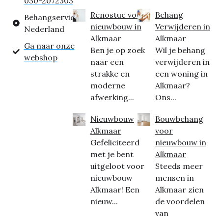
030-2072303
Renostuc voor
Behang
Behangservice
nieuwbouw in
Verwijderen in
Nederland
Alkmaar
Alkmaar
Ga naar onze
Ben je op zoek
Wil je behang
webshop
naar een
verwijderen in
strakke en
een woning in
moderne
Alkmaar?
afwerking...
Ons...
Nieuwbouw
Bouwbehang
Alkmaar
voor
Gefeliciteerd
nieuwbouw in
met je bent
Alkmaar
uitgeloot voor
Steeds meer
nieuwbouw
mensen in
Alkmaar! Een
Alkmaar zien
nieuw...
de voordelen
van