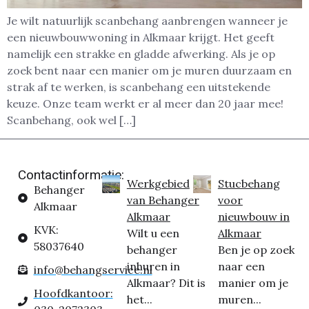
Je wilt natuurlijk scanbehang aanbrengen wanneer je
een nieuwbouwwoning in Alkmaar krijgt. Het geeft
namelijk een strakke en gladde afwerking. Als je op
zoek bent naar een manier om je muren duurzaam en
strak af te werken, is scanbehang een uitstekende
keuze. Onze team werkt er al meer dan 20 jaar mee!
Scanbehang, ook wel […]
Contactinformatie:
Werkgebied
Stucbehang
Behanger
van Behanger
voor
Alkmaar
Alkmaar
nieuwbouw in
KVK:
Wilt u een
Alkmaar
58037640
behanger
Ben je op zoek
inhuren in
naar een
info@behangservice.nl
Alkmaar? Dit is
manier om je
Hoofdkantoor:
het...
muren...